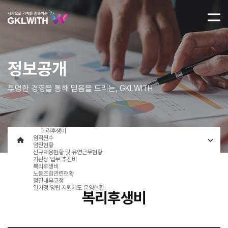
정보공개
투명한 경영을 통해 믿음을 드리는, GKLWITH
복리후생비
임직원수
임원현황
신규채용현황 및 유연근무현황
기관장 업무 추진비
복리후생비
노동조합관련현황
정관내부규정
일가정 양립 지원제도 운영현황
복리후생비